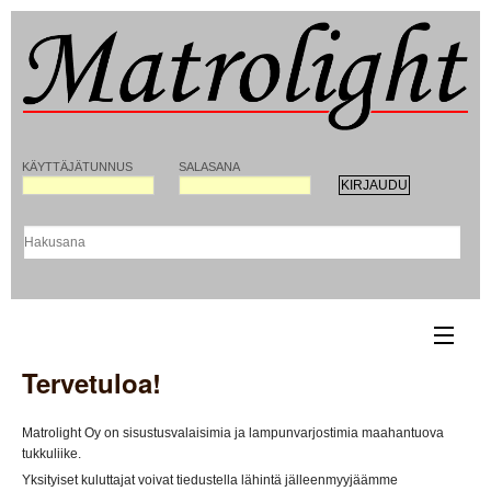
KÄYTTÄJÄTUNNUS
SALASANA
Tervetuloa!
ETUSIVU
YHTEYSTIEDOT
Matrolight Oy on sisustusvalaisimia ja lampunvarjostimia maahantuova
tukkuliike.
REKISTERÖITYMINEN MATROLIGHT-
Yksityiset kuluttajat voivat tiedustella lähintä jälleenmyyjäämme