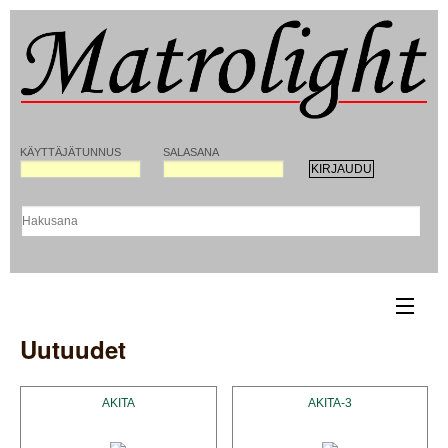
KÄYTTÄJÄTUNNUS
SALASANA
Uutuudet
ETUSIVU
YHTEYSTIEDOT
AKITA
AKITA-3
REKISTERÖITYMINEN MATROLIGHT-