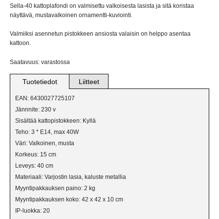
VERKKOKAUPPAAN
Sella-40 kattoplafondi on valmisettu valkoisesta lasista ja sitä koristaa
näyttävä, mustavalkoinen ornamentti-kuviointi.
BILJARDIVALAISIMET
Valmiiksi asennetun pistokkeen ansiosta valaisin on helppo asentaa
kattoon.
IKKUNAVALAISIMET
Saatavuus: varastossa
KANGASVALAISIMET
Tuotetiedot
Liitteet
KATTO- JA PALLOVALAISIMET
EAN: 6430027725107
Jännnite: 230 v
KRISTALLIVALAISIMET
Sisältää kattopistokkeen: Kyllä
Teho: 3 * E14, max 40W
KRUUNUT
Väri: Valkoinen, musta
Korkeus: 15 cm
LATTIAVALAISIMET
Leveys: 40 cm
Materiaali: Varjostin lasia, kaluste metallia
PLAFONDIT
Myyntipakkauksen paino: 2 kg
Myyntipakkauksen koko: 42 x 42 x 10 cm
PÖYTÄVALAISIMET
IP-luokka: 20