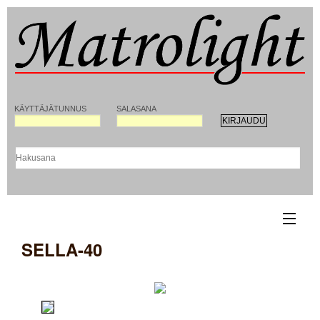
KÄYTTÄJÄTUNNUS
SALASANA
SELLA-40
ETUSIVU
YHTEYSTIEDOT
REKISTERÖITYMINEN MATROLIGHT-