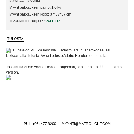
Materiaali: Metallia
RIPUSTETTAVAT VALAISIMET
Myyntipakkauksen paino: 1,6 kg
Myyntipakkauksen koko: 37*37*37 cm
SEINÄVALAISIMET
Tuote kuuluu sarjaan:
VALDER
SPOTIT
UUTUUDET
Tuloste on PDF-muodossa. Tiedosto latautuu tietokoneellesi
klikkaamalla Tulosta. Avaa tiedosto Adobe Reader -ohjelmalla.
VARJOSTIMET
Jos sinulla ei ole Adobe Reader -ohjelmaa, saat ladattua täältä uusimman
version.
PUH. (06) 477 8200
MYYNTI@MATROLIGHT.COM