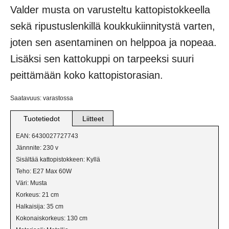
VERKKOKAUPPAAN
Valder musta on varusteltu kattopistokkeella
sekä ripustuslenkillä koukkukiinnitystä varten,
BILJARDIVALAISIMET
joten sen asentaminen on helppoa ja nopeaa.
IKKUNAVALAISIMET
Lisäksi sen kattokuppi on tarpeeksi suuri
peittämään koko kattopistorasian.
KANGASVALAISIMET
KATTO- JA PALLOVALAISIMET
Saatavuus: varastossa
Tuotetiedot
Liitteet
KRISTALLIVALAISIMET
EAN: 6430027727743
KRUUNUT
Jännnite: 230 v
Sisältää kattopistokkeen: Kyllä
LATTIAVALAISIMET
Teho: E27 Max 60W
Väri: Musta
PLAFONDIT
Korkeus: 21 cm
Halkaisija: 35 cm
PÖYTÄVALAISIMET
Kokonaiskorkeus: 130 cm