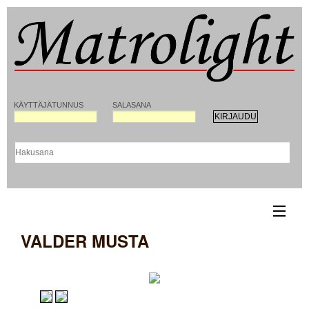
KÄYTTÄJÄTUNNUS
SALASANA
VALDER MUSTA
ETUSIVU
YHTEYSTIEDOT
REKISTERÖITYMINEN MATROLIGHT-