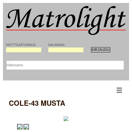
KÄYTTÄJÄTUNNUS
SALASANA
COLE-43 MUSTA
ETUSIVU
YHTEYSTIEDOT
REKISTERÖITYMINEN MATROLIGHT-