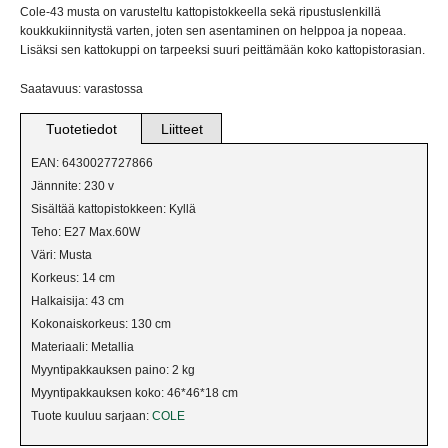
VERKKOKAUPPAAN
Cole-43 musta on varusteltu kattopistokkeella sekä ripustuslenkillä
koukkukiinnitystä varten, joten sen asentaminen on helppoa ja nopeaa.
Lisäksi sen kattokuppi on tarpeeksi suuri peittämään koko kattopistorasian.
BILJARDIVALAISIMET
Saatavuus: varastossa
IKKUNAVALAISIMET
Tuotetiedot
Liitteet
KANGASVALAISIMET
EAN: 6430027727866
Jännnite: 230 v
KATTO- JA PALLOVALAISIMET
Sisältää kattopistokkeen: Kyllä
Teho: E27 Max.60W
KRISTALLIVALAISIMET
Väri: Musta
Korkeus: 14 cm
KRUUNUT
Halkaisija: 43 cm
Kokonaiskorkeus: 130 cm
LATTIAVALAISIMET
Materiaali: Metallia
Myyntipakkauksen paino: 2 kg
PLAFONDIT
Myyntipakkauksen koko: 46*46*18 cm
Tuote kuuluu sarjaan:
COLE
PÖYTÄVALAISIMET