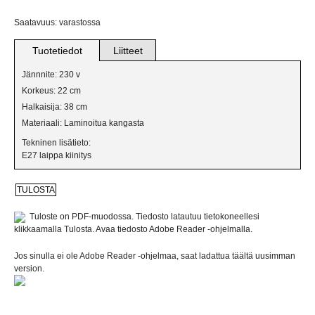
VERKKOKAUPPAAN
Saatavuus: varastossa
BILJARDIVALAISIMET
Tuotetiedot
Liitteet
IKKUNAVALAISIMET
Jännnite: 230 v
Korkeus: 22 cm
KANGASVALAISIMET
Halkaisija: 38 cm
Materiaali: Laminoitua kangasta
KATTO- JA PALLOVALAISIMET
Tekninen lisätieto:
E27 laippa kiinitys
KRISTALLIVALAISIMET
KRUUNUT
Tuloste on PDF-muodossa. Tiedosto latautuu tietokoneellesi
klikkaamalla Tulosta. Avaa tiedosto Adobe Reader -ohjelmalla.
LATTIAVALAISIMET
Jos sinulla ei ole Adobe Reader -ohjelmaa, saat ladattua täältä uusimman
PLAFONDIT
version.
PÖYTÄVALAISIMET